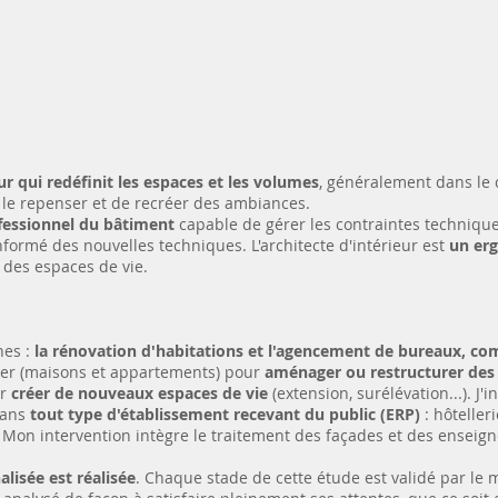
r qui redéfinit les espaces et les volumes
, généralement dans le c
 le repenser et de recréer des ambiances.
fessionnel du bâtiment
capable de gérer les contraintes techniques
informé des nouvelles techniques. L'architecte d'intérieur est
un er
 des espaces de vie.
nes :
la rénovation d'habitations et l'agencement de bureaux, co
ulier (maisons et appartements) pour
aménager ou restructurer des 
ur
créer de nouveaux espaces de vie
(extension, surélévation...). J
dans
tout type d'établissement recevant du public (ERP)
: hôteller
 Mon intervention intègre le traitement des façades et des enseign
lisée est réalisée
. Chaque stade de cette étude est validé par le ma