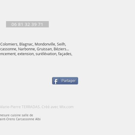
06 81 32 39 71
 Colomiers, Blagnac, Mondonville, Seilh,
rcassonne, Narbonne, Gruissan, Béziers...
encement, extension, surélévation, façades,
Partager
Marie-Pierre TERRADAS. Créé avec
Wix.com
esure cuisine salle de
Saint-Orens Carcassonne Albi