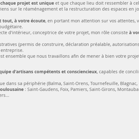
e
chaque projet est unique
et que chaque lieu doit ressembler à cel
erviens sur le réaménagement et la restructuration des espaces en jo
 tout, à votre écoute
, en portant mon attention sur vos attentes, 
budgétaire.
e d'intérieur, conceptrice de votre projet, mon rôle consiste
à vo
atives (permis de construire, déclaration préalable, autorisations 
entreprise.
est ensemble que nous travaillons afin de mener à bien votre proje
quipe d'artisans compétents et consciencieux
, capables de concili
 que dans sa périphérie (Balma, Saint-Orens, Tournefeuille, Blagnac,
toulousaine
: Saint-Gaudens, Foix, Pamiers, Saint-Girons, Montauban,
rs...