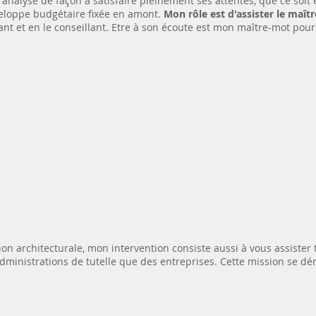
t analysé de façon à satisfaire pleinement ses attentes, que ce soit
eloppe budgétaire fixée en amont.
Mon rôle est d'assister le maî
dant et en le conseillant. Etre à son écoute est mon maître-mot pou
 architecturale, mon intervention consiste aussi à vous assister t
dministrations de tutelle que des entreprises. Cette mission se dé