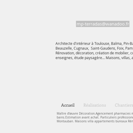
mp-terradas@wanadoo.fr
Architecte d'intérieur à Toulouse, Balma, Pin-B
Beauzelle, Cugnaux, Saint-Gaudens, Foix, Pamie
Rénovation, décoration, création de mobilier, 
enseignes, étude paysagère... Maisons, villas,
Accueil
Réalisations
Chantier
Maître d’œuvre Décoration.Agencement pharmacies ma
bains.Estimation avant achat. Particuliers professio
Montauban. Maisons villa appartements bureaux Rén