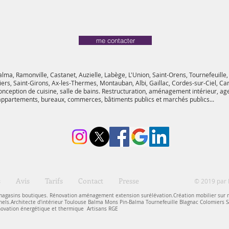
me contacter
alma, Ramonville, Castanet, Auzielle, Labège, L'Union, Saint-Orens, Tournefeuille,
rs, Saint-Girons, Ax-les-Thermes, Montauban, Albi, Gaillac, Cordes-sur-Ciel, Ca
conception de cuisine, salle de bains. Restructuration, aménagement intérieur, ag
 appartements, bureaux, commerces, bâtiments publics et marchés publics...
s
Avis
Tarifs
Contact
Presse
© 2019 par 
gasins boutiques. Rénovation aménagement extension surélévation.Création mobilier sur m
nnels.Architecte d'intérieur Toulouse Balma Mons Pin-Balma Tournefeuille Blagnac Colomiers 
ovation énergétique et thermique Artisans RGE