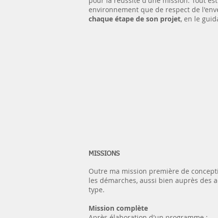
pour la réussite d'une mission. Tout es
environnement que de respect de l'env
chaque étape de son projet
, en le gui
MISSIONS
Outre ma mission première de conception
les démarches, aussi bien auprès des a
type.
Mission complète
Après élaboration d'un programme :